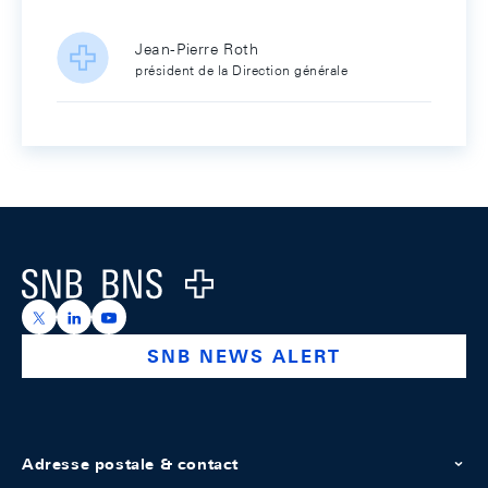
Jean-Pierre Roth
président de la Direction générale
Footer
Logo
https://x.com/snb_bns
https://ch.linkedin.com/company/swiss-national-ba
https://www.youtube.com/@swissnationalbank
SNB NEWS ALERT
Adresse postale & contact