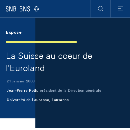
Skip Links Navigation
Header
Meta Navigation
Logo
Recherche
Menu
Exposé
La Suisse au coeur de
l'Euroland
21 janvier 2003
Jean-Pierre Roth,
président de la Direction générale
Université de Lausanne, Lausanne