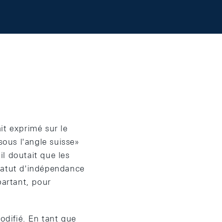
it exprimé sur le
ous l'angle suisse»
l doutait que les
tatut d'indépendance
partant, pour
difié. En tant que