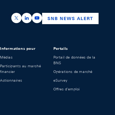
https://x.com/snb_bns
https://ch.linkedin.com/company/swiss-nation
https://www.youtube.com/@swissnation
SNB NEWS ALERT
Informations pour
Portails
Médias
Portail de données de la
BNS
Participants au marché
financier
Opérations de marché
Actionnaires
eSurvey
Offres d'emploi