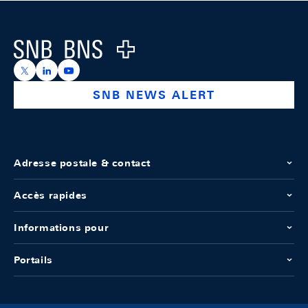
Footer
Logo
https://x.com/snb_bns
https://ch.linkedin.com/company/swiss-national-ba
https://www.youtube.com/@swissnationalbank
SNB NEWS ALERT
Adresse postale & contact
Accès rapides
Informations pour
Portails