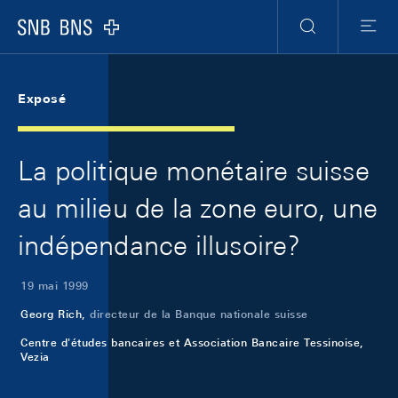
Skip Links Navigation
Header
Meta Navigation
Logo
Recherche
Menu
Exposé
La politique monétaire suisse
au milieu de la zone euro, une
indépendance illusoire?
19 mai 1999
Georg Rich,
directeur de la Banque nationale suisse
Centre d'études bancaires et Association Bancaire Tessinoise,
Vezia