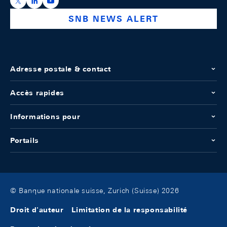
https://x.com/snb_bns
https://ch.linkedin.com/company/swiss-national-ba
https://www.youtube.com/@swissnationalbank
SNB NEWS ALERT
Adresse postale & contact
Accès rapides
Informations pour
Portails
© Banque nationale suisse, Zurich (Suisse) 2026
Droit d'auteur
Limitation de la responsabilité