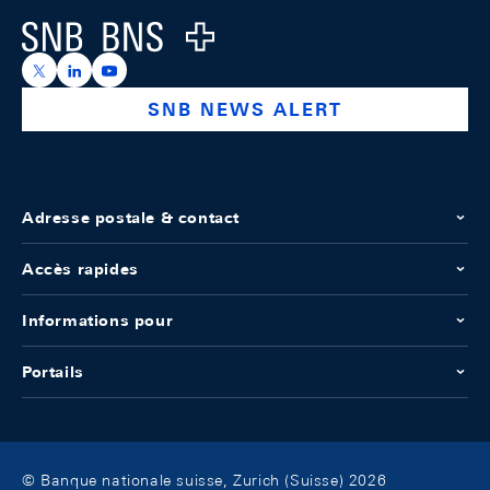
Logo
https://x.com/snb_bns
https://ch.linkedin.com/company/swiss-national-ba
https://www.youtube.com/@swissnationalbank
SNB NEWS ALERT
Adresse postale & contact
Accès rapides
Informations pour
Portails
© Banque nationale suisse, Zurich (Suisse) 2026