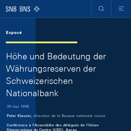
Skip Links Navigation
Header
Meta Navigation
Logo
Recherche
Menu
Exposé
Höhe und Bedeutung der
Währungsreserven der
Schweizerischen
Nationalbank
30 mai 1998
Peter Klauser,
directeur de la Banque nationale suisse
Conférence à l'Assemblée des délégués de l'Union
Démocratique du Centre (UDC), Aarau