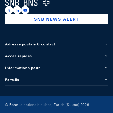
Logo
https://x.com/snb_bns
https://ch.linkedin.com/company/swiss-national-ba
https://www.youtube.com/@swissnationalbank
SNB NEWS ALERT
Adresse postale & contact
Accès rapides
Informations pour
Portails
© Banque nationale suisse, Zurich (Suisse) 2026