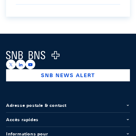
Footer
Logo
https://x.com/snb_bns
https://ch.linkedin.com/company/swiss-national-ba
https://www.youtube.com/@swissnationalbank
SNB NEWS ALERT
Adresse postale & contact
Accès rapides
Informations pour