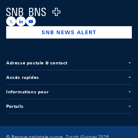
Logo
https://x.com/snb_bns
https://ch.linkedin.com/company/swiss-national-ba
https://www.youtube.com/@swissnationalbank
SNB NEWS ALERT
Adresse postale & contact
Accès rapides
Informations pour
Portails
© Banque nationale suisse, Zurich (Suisse) 2026