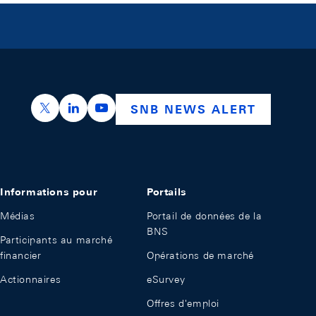
https://x.com/snb_bns
https://ch.linkedin.com/company/swiss-nation
https://www.youtube.com/@swissnation
SNB NEWS ALERT
Informations pour
Portails
Médias
Portail de données de la
BNS
Participants au marché
financier
Opérations de marché
Actionnaires
eSurvey
Offres d'emploi