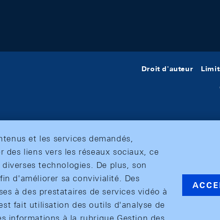
Droit d'auteur
Limit
ontenus et les services demandés,
r des liens vers les réseaux sociaux, ce
et diverses technologies. De plus, son
in d'améliorer sa convivialité. Des
ACCE
s à des prestataires de services vidéo à
est fait utilisation des outils d'analyse de
es informations à la rubrique Gestion des