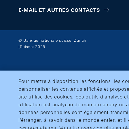
E-MAIL ET AUTRES CONTACTS
© Banque nationale suisse, Zurich
(Suisse) 2026
Pour mettre à disposition les fonctions, les c
personnaliser les contenus affichés et propose
site utilise des cookies, des outils d'analyse 
utilisation est analysée de manière anonyme af
données personnelles sont également transmise
l'étranger, à savoir dans le monde entier, et il 
ces prestataires. Vous trouverez de plus ampl