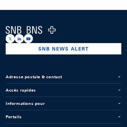
Footer
Logo
https://x.com/snb_bns
https://ch.linkedin.com/company/swiss-national-ba
https://www.youtube.com/@swissnationalbank
SNB NEWS ALERT
Adresse postale & contact
Accès rapides
Informations pour
Portails