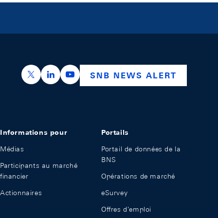
https://x.com/snb_bns
https://ch.linkedin.com/company/swiss-nation
https://www.youtube.com/@swissnation
SNB NEWS ALERT
Informations pour
Portails
Médias
Portail de données de la
BNS
Participants au marché
financier
Opérations de marché
Actionnaires
eSurvey
Offres d'emploi