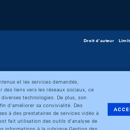
Droit d'auteur
Limit
ontenus et les services demandés,
r des liens vers les réseaux sociaux, ce
et diverses technologies. De plus, son
in d'améliorer sa convivialité. Des
ACCE
s à des prestataires de services vidéo à
est fait utilisation des outils d'analyse de
es informations à la rubrique Gestion des