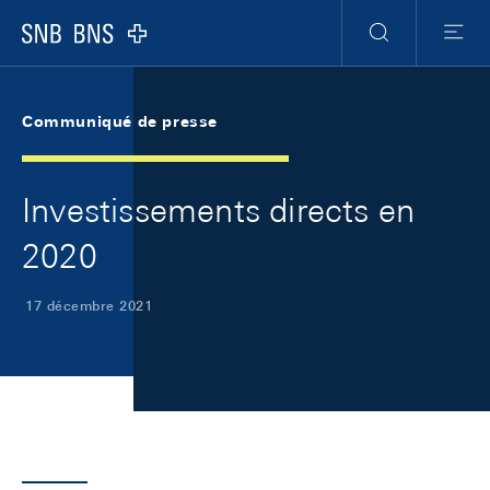
Skip Links Navigation
Header
Meta Navigation
Logo
Recherche
Menu
Communiqué de presse
Investissements directs en
2020
17 décembre 2021