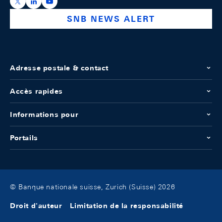
https://x.com/snb_bns
https://ch.linkedin.com/company/swiss-national-ba
https://www.youtube.com/@swissnationalbank
SNB NEWS ALERT
Adresse postale & contact
Accès rapides
Informations pour
Portails
© Banque nationale suisse, Zurich (Suisse) 2026
Droit d'auteur
Limitation de la responsabilité