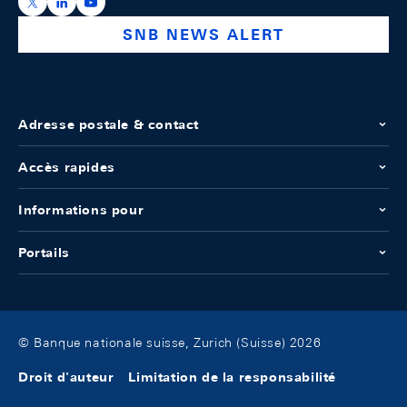
https://x.com/snb_bns
https://ch.linkedin.com/company/swiss-national-ba
https://www.youtube.com/@swissnationalbank
SNB NEWS ALERT
Adresse postale & contact
Accès rapides
Informations pour
Portails
© Banque nationale suisse, Zurich (Suisse) 2026
Droit d'auteur
Limitation de la responsabilité