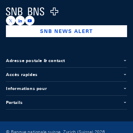
Logo
https://x.com/snb_bns
https://ch.linkedin.com/company/swiss-national-ba
https://www.youtube.com/@swissnationalbank
SNB NEWS ALERT
Adresse postale & contact
Accès rapides
Informations pour
Portails
© Banque nationale suisse, Zurich (Suisse) 2026