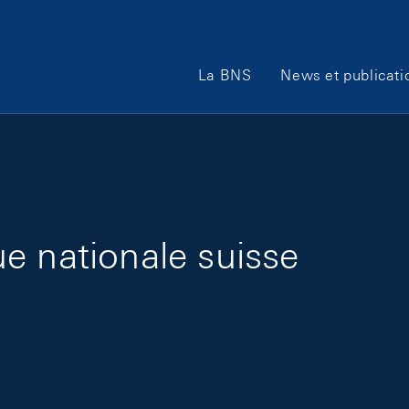
Main Navigation
La BNS
News et publicati
e nationale suisse