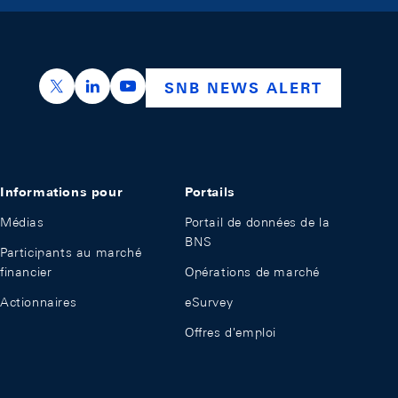
https://x.com/snb_bns
https://ch.linkedin.com/company/swiss-nation
https://www.youtube.com/@swissnation
SNB NEWS ALERT
Informations pour
Portails
Médias
Portail de données de la
BNS
Participants au marché
financier
Opérations de marché
Actionnaires
eSurvey
Offres d'emploi