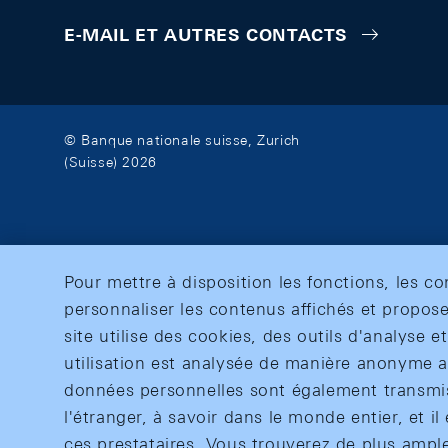
E-MAIL ET AUTRES CONTACTS
© Banque nationale suisse, Zurich
(Suisse) 2026
Pour mettre à disposition les fonctions, les c
personnaliser les contenus affichés et propose
site utilise des cookies, des outils d'analyse 
utilisation est analysée de manière anonyme af
données personnelles sont également transmise
l'étranger, à savoir dans le monde entier, et il 
ces prestataires. Vous trouverez de plus ampl