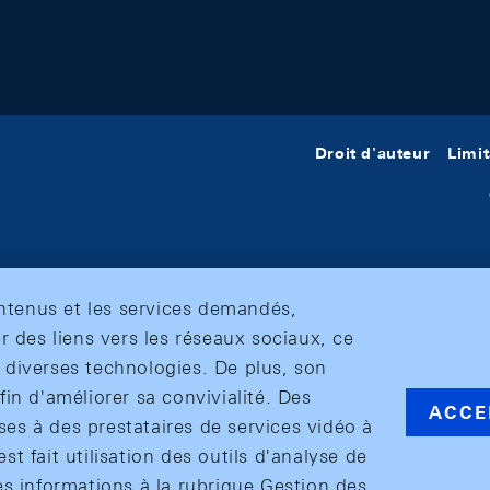
Droit d'auteur
Limit
ontenus et les services demandés,
r des liens vers les réseaux sociaux, ce
et diverses technologies. De plus, son
in d'améliorer sa convivialité. Des
ACCE
s à des prestataires de services vidéo à
est fait utilisation des outils d'analyse de
es informations à la rubrique Gestion des