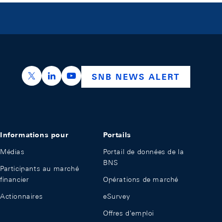
https://x.com/snb_bns
https://ch.linkedin.com/company/swiss-nation
https://www.youtube.com/@swissnation
SNB NEWS ALERT
Informations pour
Portails
Médias
Portail de données de la
BNS
Participants au marché
financier
Opérations de marché
Actionnaires
eSurvey
Offres d'emploi