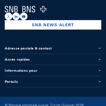
Logo
https://x.com/snb_bns
https://ch.linkedin.com/company/swiss-national-ba
https://www.youtube.com/@swissnationalbank
SNB NEWS ALERT
Adresse postale & contact
Accès rapides
Informations pour
Portails
© Banque nationale suisse, Zurich (Suisse) 2026