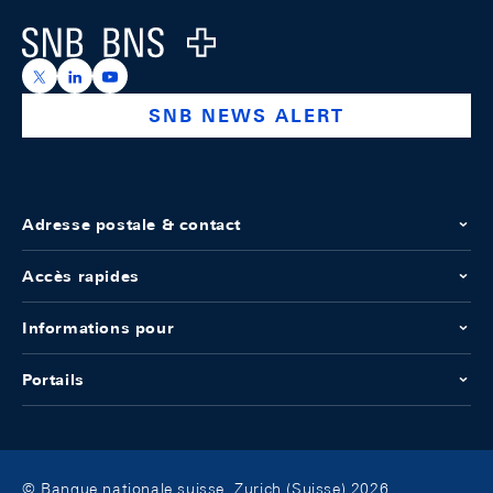
Logo
https://x.com/snb_bns
https://ch.linkedin.com/company/swiss-national-ba
https://www.youtube.com/@swissnationalbank
SNB NEWS ALERT
Adresse postale & contact
Accès rapides
Informations pour
Portails
© Banque nationale suisse, Zurich (Suisse) 2026