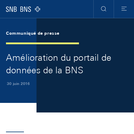
Skip Links Navigation
Header
Meta Navigation
Logo
Recherche
Menu
Communiqué de presse
Amélioration du portail de
données de la BNS
30 juin 2016