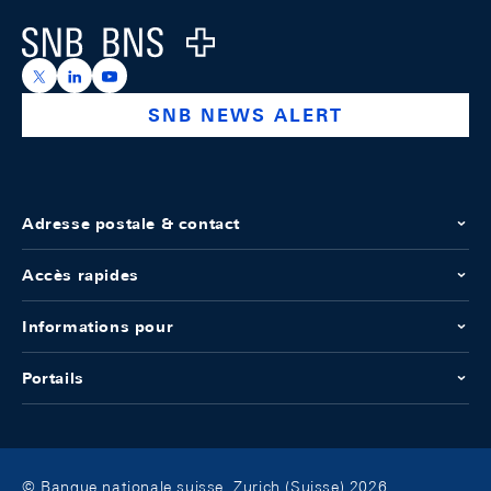
Logo
https://x.com/snb_bns
https://ch.linkedin.com/company/swiss-national-ba
https://www.youtube.com/@swissnationalbank
SNB NEWS ALERT
Adresse postale & contact
Accès rapides
Informations pour
Portails
© Banque nationale suisse, Zurich (Suisse) 2026