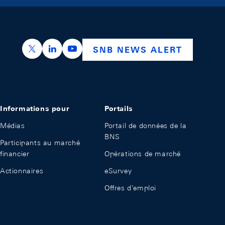
https://x.com/snb_bns
https://ch.linkedin.com/company/swiss-nation
https://www.youtube.com/@swissnation
SNB NEWS ALERT
Informations pour
Portails
Médias
Portail de données de la
BNS
Participants au marché
financier
Opérations de marché
Actionnaires
eSurvey
Offres d'emploi