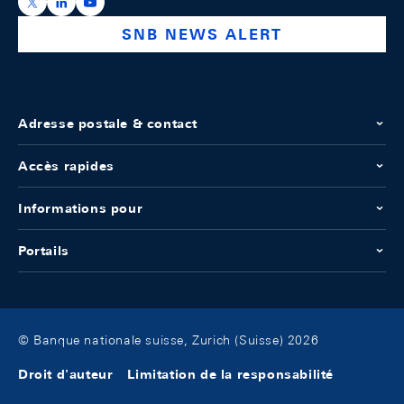
https://x.com/snb_bns
https://ch.linkedin.com/company/swiss-national-ba
https://www.youtube.com/@swissnationalbank
SNB NEWS ALERT
Adresse postale & contact
Accès rapides
Informations pour
Portails
© Banque nationale suisse, Zurich (Suisse) 2026
Droit d'auteur
Limitation de la responsabilité