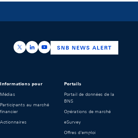
https://x.com/snb_bns
https://ch.linkedin.com/company/swiss-nation
https://www.youtube.com/@swissnation
SNB NEWS ALERT
Informations pour
Portails
Médias
Portail de données de la
BNS
Participants au marché
financier
Opérations de marché
Actionnaires
eSurvey
Offres d'emploi