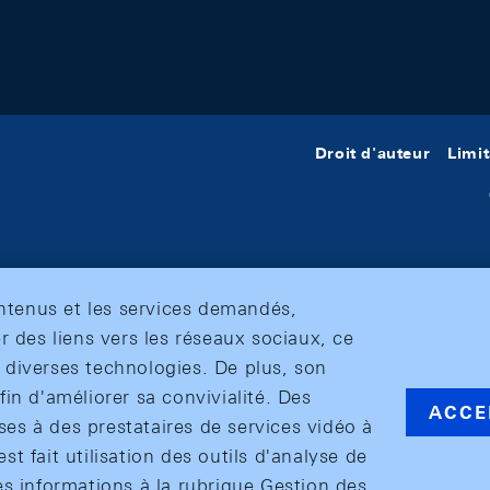
Droit d'auteur
Limit
ontenus et les services demandés,
r des liens vers les réseaux sociaux, ce
et diverses technologies. De plus, son
in d'améliorer sa convivialité. Des
ACCE
s à des prestataires de services vidéo à
est fait utilisation des outils d'analyse de
es informations à la rubrique Gestion des