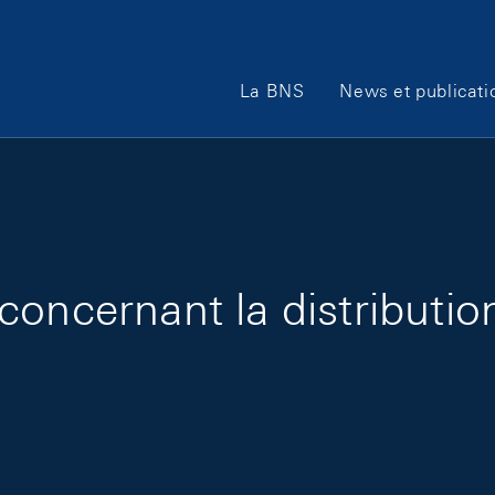
Main Navigation
La BNS
News et publicati
oncernant la distributio