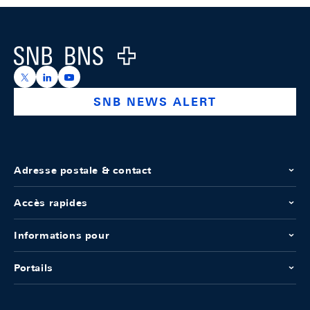
Footer
Logo
https://x.com/snb_bns
https://ch.linkedin.com/company/swiss-national-ba
https://www.youtube.com/@swissnationalbank
SNB NEWS ALERT
Adresse postale & contact
Accès rapides
Informations pour
Portails