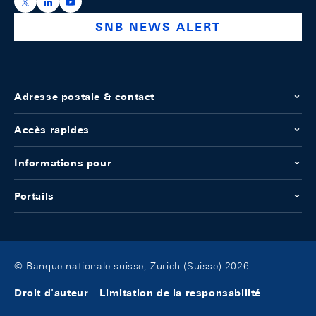
https://x.com/snb_bns
https://ch.linkedin.com/company/swiss-national-ba
https://www.youtube.com/@swissnationalbank
SNB NEWS ALERT
Adresse postale & contact
Accès rapides
Informations pour
Portails
© Banque nationale suisse, Zurich (Suisse) 2026
Droit d'auteur
Limitation de la responsabilité