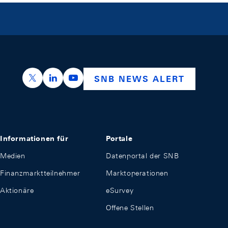
https://x.com/snb_bns
https://ch.linkedin.com/company/swiss-nation
https://www.youtube.com/@swissnation
SNB NEWS ALERT
Informationen für
Portale
Medien
Datenportal der SNB
Finanzmarktteilnehmer
Marktoperationen
Aktionäre
eSurvey
Offene Stellen