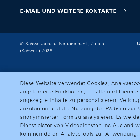
E-MAIL UND WEITERE KONTAKTE
U
© Schweizerische Nationalbank, Zürich
(Schweiz) 2026
Diese Website verwendet Cookies, Analysetoo
angeforderte Funktionen, Inhalte und Dienste 
angezeigte Inhalte zu personalisieren, Verkn
anzubieten und die Nutzung der Website zur V
anonymisierter Form zu analysieren. Es werd
Dienstleister von Videodiensten ins Ausland 
kommen deren Analysetools zur Anwendung. M