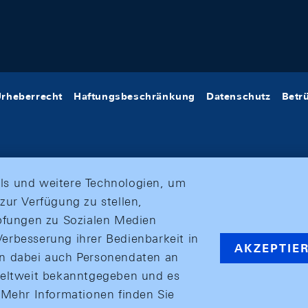
rheberrecht
Haftungsbeschränkung
Datenschutz
Betr
ls und weitere Technologien, um
zur Verfügung zu stellen,
üpfungen zu Sozialen Medien
erbesserung ihrer Bedienbarkeit in
AKZEPTIE
en dabei auch Personendaten an
weltweit bekanntgegeben und es
ehr Informationen finden Sie