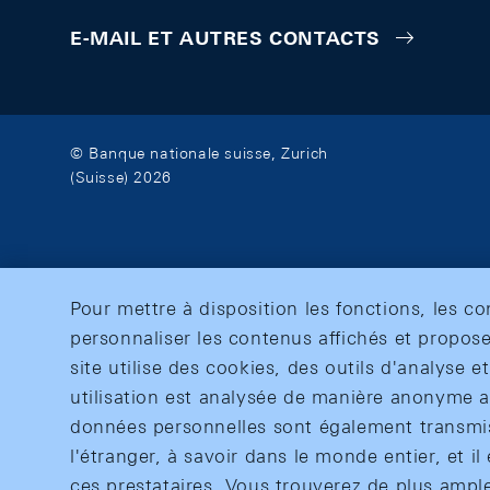
E-MAIL ET AUTRES CONTACTS
© Banque nationale suisse, Zurich
(Suisse) 2026
Pour mettre à disposition les fonctions, les c
personnaliser les contenus affichés et propose
site utilise des cookies, des outils d'analyse 
utilisation est analysée de manière anonyme af
données personnelles sont également transmise
l'étranger, à savoir dans le monde entier, et il 
ces prestataires. Vous trouverez de plus ampl