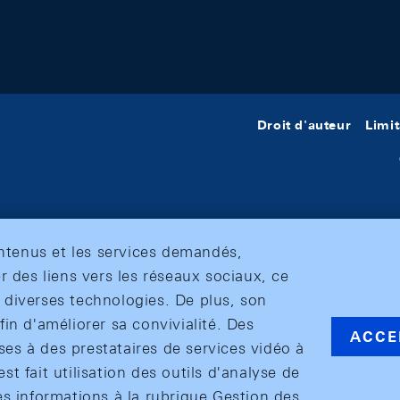
Droit d'auteur
Limit
ontenus et les services demandés,
r des liens vers les réseaux sociaux, ce
et diverses technologies. De plus, son
in d'améliorer sa convivialité. Des
ACCE
s à des prestataires de services vidéo à
est fait utilisation des outils d'analyse de
es informations à la rubrique Gestion des