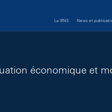
Main Navigation
La BNS
News et publicati
ituation économique et mo