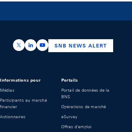
https://x.com/snb_bns
https://ch.linkedin.com/company/swiss-nation
https://www.youtube.com/@swissnation
SNB NEWS ALERT
Informations pour
Portails
Médias
Portail de données de la
BNS
Participants au marché
financier
Opérations de marché
Actionnaires
eSurvey
Offres d'emploi