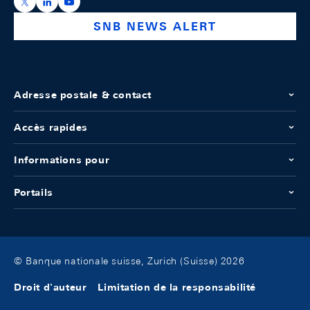
https://x.com/snb_bns
https://ch.linkedin.com/company/swiss-national-ba
https://www.youtube.com/@swissnationalbank
SNB NEWS ALERT
Adresse postale & contact
Accès rapides
Informations pour
Portails
© Banque nationale suisse, Zurich (Suisse) 2026
Droit d'auteur
Limitation de la responsabilité