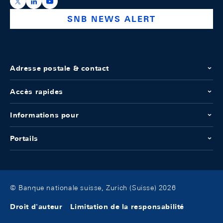
https://x.com/snb_bns
https://ch.linkedin.com/company/swiss-national-ba
https://www.youtube.com/@swissnationalbank
SNB NEWS ALERT
Adresse postale & contact
Accès rapides
Informations pour
Portails
© Banque nationale suisse, Zurich (Suisse) 2026
Droit d'auteur
Limitation de la responsabilité