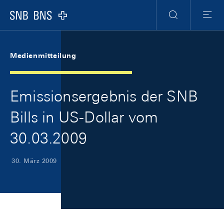
Skip Links Navigation
Header
Meta Navigation
Logo
Suche
Menu
Medienmitteilung
Emissionsergebnis der SNB
Bills in US-Dollar vom
30.03.2009
30. März 2009