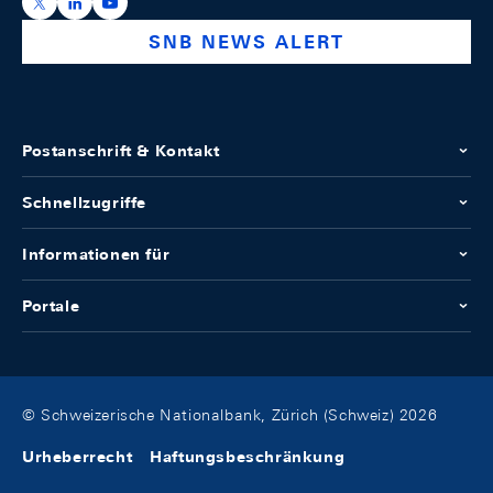
https://x.com/snb_bns
https://ch.linkedin.com/company/swiss-national-ba
https://www.youtube.com/@swissnationalbank
SNB NEWS ALERT
Postanschrift & Kontakt
Schnellzugriffe
Informationen für
Portale
© Schweizerische Nationalbank, Zürich (Schweiz) 2026
Urheberrecht
Haftungsbeschränkung