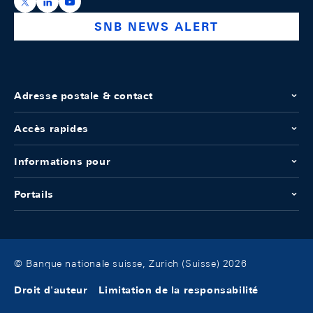
https://x.com/snb_bns
https://ch.linkedin.com/company/swiss-national-ba
https://www.youtube.com/@swissnationalbank
SNB NEWS ALERT
Adresse postale & contact
Accès rapides
Informations pour
Portails
© Banque nationale suisse, Zurich (Suisse) 2026
Droit d'auteur
Limitation de la responsabilité