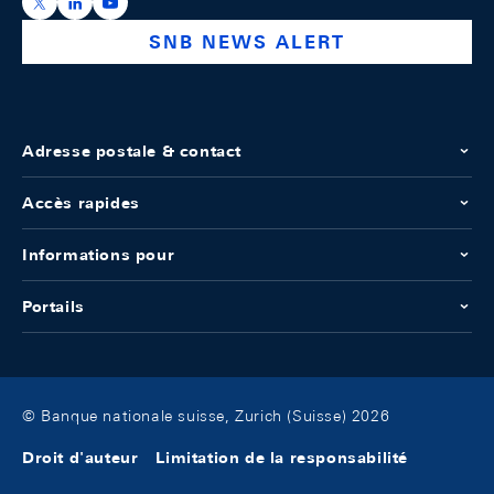
https://x.com/snb_bns
https://ch.linkedin.com/company/swiss-national-ba
https://www.youtube.com/@swissnationalbank
SNB NEWS ALERT
Adresse postale & contact
Accès rapides
Informations pour
Portails
© Banque nationale suisse, Zurich (Suisse) 2026
Droit d'auteur
Limitation de la responsabilité