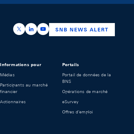
https://x.com/snb_bns
https://ch.linkedin.com/company/swiss-nation
https://www.youtube.com/@swissnation
SNB NEWS ALERT
Informations pour
Portails
Médias
Portail de données de la
BNS
Participants au marché
financier
Opérations de marché
Actionnaires
eSurvey
Offres d'emploi