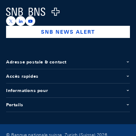
Logo
https://x.com/snb_bns
https://ch.linkedin.com/company/swiss-national-ba
https://www.youtube.com/@swissnationalbank
SNB NEWS ALERT
Adresse postale & contact
Accès rapides
Informations pour
Portails
© Banque nationale suisse, Zurich (Suisse) 2026