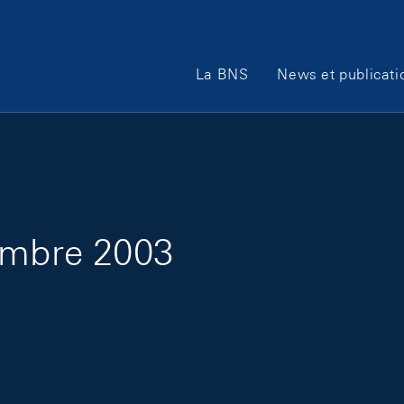
Main Navigation
La BNS
News et publicati
embre 2003