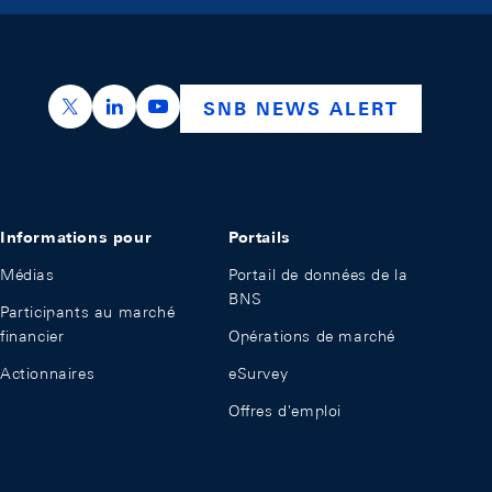
https://x.com/snb_bns
https://ch.linkedin.com/company/swiss-nation
https://www.youtube.com/@swissnation
SNB NEWS ALERT
Informations pour
Portails
Médias
Portail de données de la
BNS
Participants au marché
financier
Opérations de marché
Actionnaires
eSurvey
Offres d'emploi