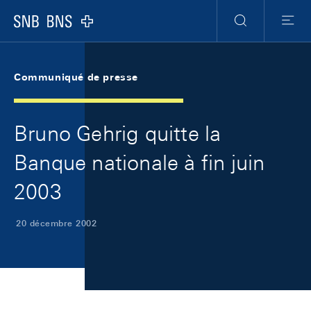
Skip Links Navigation
Header
Meta Navigation
Logo
Recherche
Menu
Communiqué de presse
Bruno Gehrig quitte la
Banque nationale à fin juin
2003
20 décembre 2002