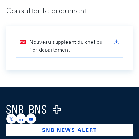
Consulter le document
Nouveau suppléant du chef du
1er département
Footer
Logo
https://x.com/snb_bns
https://ch.linkedin.com/company/swiss-national-ba
https://www.youtube.com/@swissnationalbank
SNB NEWS ALERT