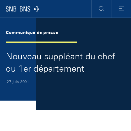
Skip Links Navigation
Header
Meta Navigation
Logo
Recherche
Menu
Communiqué de presse
Nouveau suppléant du chef
du 1er département
27 juin 2001