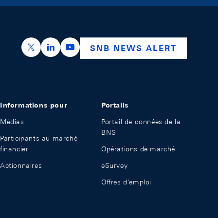
https://x.com/snb_bns
https://ch.linkedin.com/company/swiss-nation
https://www.youtube.com/@swissnation
SNB NEWS ALERT
Informations pour
Portails
Médias
Portail de données de la
BNS
Participants au marché
financier
Opérations de marché
Actionnaires
eSurvey
Offres d'emploi