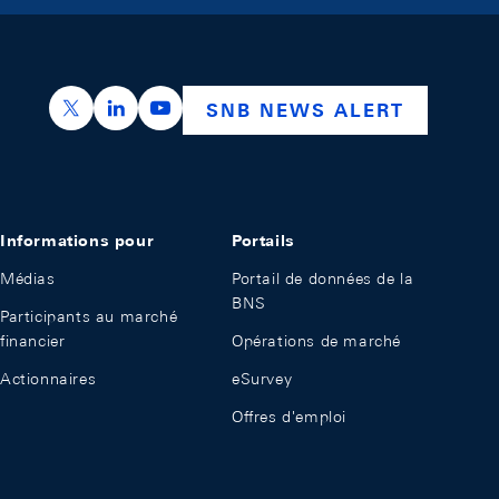
https://x.com/snb_bns
https://ch.linkedin.com/company/swiss-nation
https://www.youtube.com/@swissnation
SNB NEWS ALERT
Informations pour
Portails
Médias
Portail de données de la
BNS
Participants au marché
financier
Opérations de marché
Actionnaires
eSurvey
Offres d'emploi