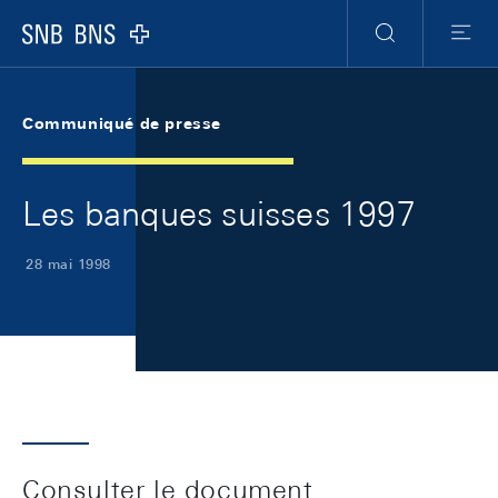
Skip Links Navigation
Header
Meta Navigation
Logo
Recherche
Menu
Communiqué de presse
Les banques suisses 1997
28 mai 1998
Consulter le document