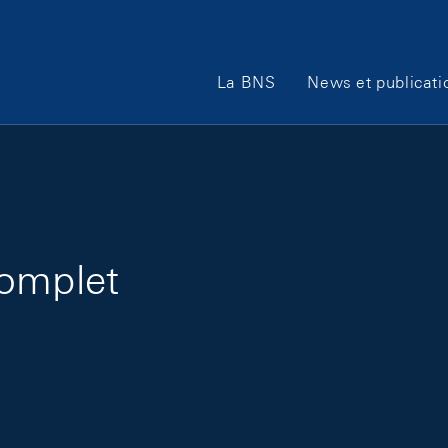
Main Navigation
La BNS
News et publicati
complet