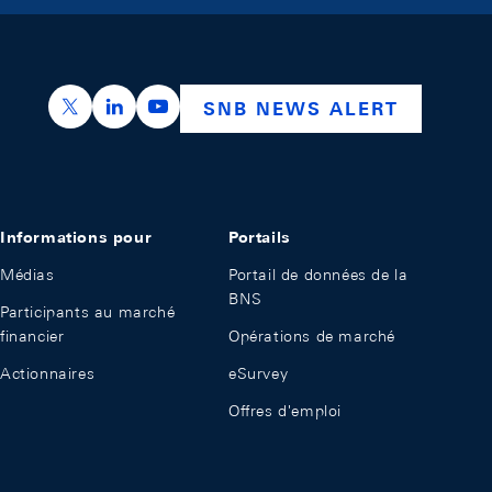
https://x.com/snb_bns
https://ch.linkedin.com/company/swiss-nation
https://www.youtube.com/@swissnation
SNB NEWS ALERT
Informations pour
Portails
Médias
Portail de données de la
BNS
Participants au marché
financier
Opérations de marché
Actionnaires
eSurvey
Offres d'emploi