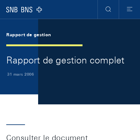
Skip Links Navigation
Header
Meta Navigation
Logo
Recherche
Menu
Rapport de gestion
Rapport de gestion complet
31 mars 2006
Consulter le document