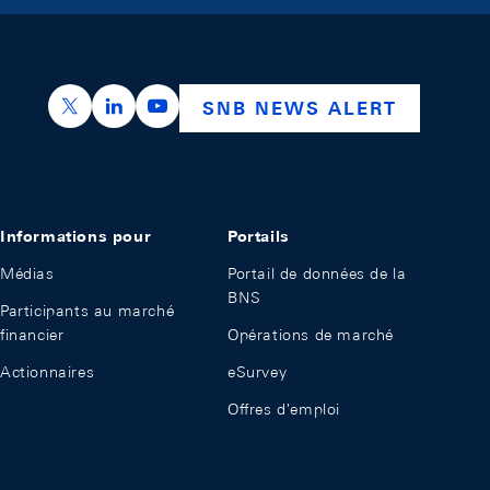
https://x.com/snb_bns
https://ch.linkedin.com/company/swiss-nation
https://www.youtube.com/@swissnation
SNB NEWS ALERT
Informations pour
Portails
Médias
Portail de données de la
BNS
Participants au marché
financier
Opérations de marché
Actionnaires
eSurvey
Offres d'emploi