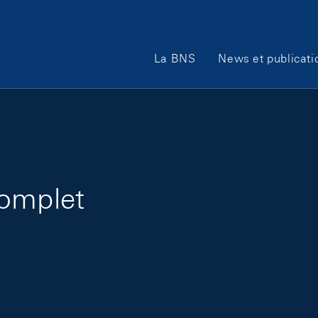
Main Navigation
La BNS
News et publicati
complet