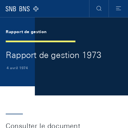
Skip Links Navigation
Header
Meta Navigation
Logo
Recherche
Menu
Rapport de gestion
Rapport de gestion 1973
4 avril 1974
Consulter le document