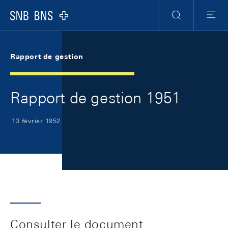
Skip Links Navigation
Header
Meta Navigation
Logo
Recherche
Menu
Rapport de gestion
Rapport de gestion 1951
13 février 1952
Consulter le document