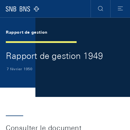
Skip Links Navigation
Header
Meta Navigation
Logo
Recherche
Menu
Rapport de gestion
Rapport de gestion 1949
7 février 1950
Consulter le document