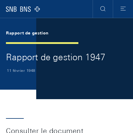
Skip Links Navigation
Header
Meta Navigation
Logo
Recherche
Menu
Rapport de gestion
Rapport de gestion 1947
11 février 1948
Consulter le document