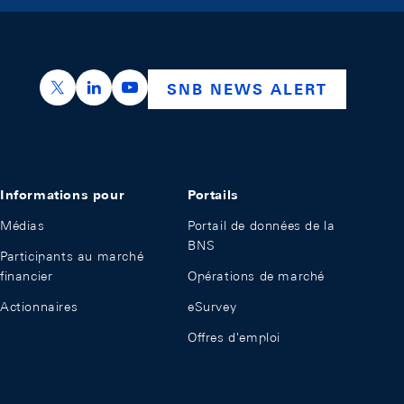
https://x.com/snb_bns
https://ch.linkedin.com/company/swiss-nation
https://www.youtube.com/@swissnation
SNB NEWS ALERT
Informations pour
Portails
Médias
Portail de données de la
BNS
Participants au marché
financier
Opérations de marché
Actionnaires
eSurvey
Offres d'emploi