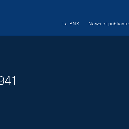
Main Navigation
La BNS
News et publicati
1941