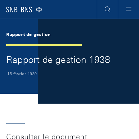
Skip Links Navigation
Header
Meta Navigation
Logo
Recherche
Menu
Rapport de gestion
Rapport de gestion 1938
15 février 1939
Consulter le document